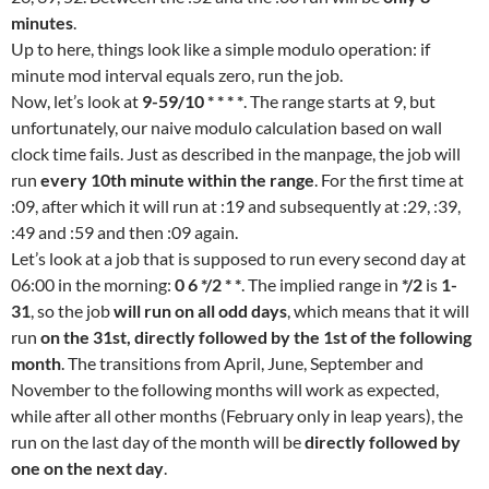
minutes
.
Up to here, things look like a simple modulo operation: if
minute mod interval equals zero, run the job.
Now, let’s look at
9-59/10 * * * *
. The range starts at 9, but
unfortunately, our naive modulo calculation based on wall
clock time fails. Just as described in the manpage, the job will
run
every 10th minute within the range
. For the first time at
:09, after which it will run at :19 and subsequently at :29, :39,
:49 and :59 and then :09 again.
Let’s look at a job that is supposed to run every second day at
06:00 in the morning:
0 6 */2 * *
. The implied range in
*/2
is
1-
31
, so the job
will run on all odd days
, which means that it will
run
on the 31st, directly followed by the 1st of the following
month
. The transitions from April, June, September and
November to the following months will work as expected,
while after all other months (February only in leap years), the
run on the last day of the month will be
directly followed by
one on the next day
.