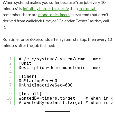
When systemd makes you suffer because “run job every 10
minutes” is
infinitely harder to specify
than
in crontab
,
remember there are
monotonic timers
in systemd that aren’t
derived from wallclock time, or “Calendar Events” as they call
it.
Run timer once 60 seconds after system startup, then every 10
minutes after the job finished:
1
# /etc/systemd/system/demo.timer
2
[Unit]
3
Description=demo monotonic timer
4
5
[Timer]
6
OnStartupSec=60
7
OnUnitInactiveSec=600
8
9
[Install]
10
WantedBy=timers.target    # When in a
11
# WantedBy=default.target # When in a