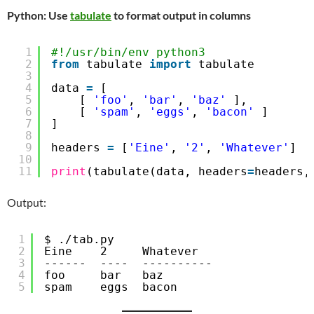
Python: Use
tabulate
to format output in columns
1
#!/usr/bin/env python3
2
from
tabulate 
import
tabulate
3
4
data 
=
[
5
[ 
'foo'
, 
'bar'
, 
'baz'
],
6
[ 
'spam'
, 
'eggs'
, 
'bacon'
]
7
]
8
9
headers 
=
[
'Eine'
, 
'2'
, 
'Whatever'
]
10
11
print
(tabulate(data, headers
=
headers,
Output:
1
$ ./tab.py 
2
Eine    2     Whatever
3
------  ----  ----------
4
foo     bar   baz
5
spam    eggs  bacon