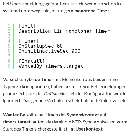
bei Überschneidungsgefahr, benutze ich, wenn ich schon in
systemd unterwegs bin, heute gern
monotone Timer
.
1
[Unit]
2
Description=Ein monotoner Timer
3
4
[Timer]
5
OnStartupSec=60
6
OnUnitInactiveSec=900
7
8
[Install]
9
WantedBy=timers.target
Versuche,
hybride Timer
mit Elementen aus beiden Timer-
Typen zu konfigurieren, haben bei mir keine Fehlermeldungen
produziert, aber der
OnCalendar
-Teil der Konfiguration wurde
ignoriert. Das genaue Verhalten scheint nicht definiert zu sein.
WantedBy
sollte bei Timern im
Systemkontext
auf
timers.target
lauten, da damit die NTP-Synchronisation vorm
Start des Timer sichergestellt ist. Im
Userkontext