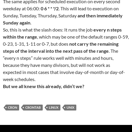
The same applies for scheduled execution on every second
weekday at 06:00:
0 6 * * */2
. This will lead to execution on
Sunday, Tuesday, Thursday, Saturday
and then immediately
Sunday again
.
So, this is what the slash does: It runs the job
every n steps
within the range
, which may be one of the default ranges 0-59,
0-23, 1-31, 1-11 or 0-7, but does
not carry the remaining
steps of the interval into the next pass of the range
. The
“every n steps” rule works well with minutes and hours,
because they have many divisors, but will not work as
expected in most cases that involve day-of-month or day-of-
week schedules.
But we all knew this already, didn’t we?
CRON
CRONTAB
LINUX
UNIX