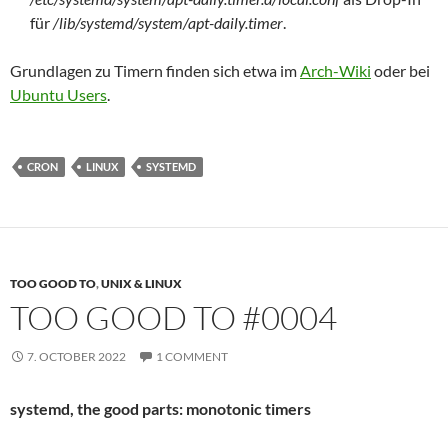
für
/lib/systemd/system/apt-daily.timer
.
Grundlagen zu Timern finden sich etwa im
Arch-Wiki
oder bei
Ubuntu Users
.
CRON
LINUX
SYSTEMD
TOO GOOD TO
,
UNIX & LINUX
TOO GOOD TO #0004
7. OCTOBER 2022
1 COMMENT
systemd, the good parts: monotonic timers