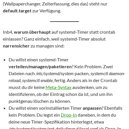
(Wallpaperchanger, Zeiterfassung, dies das) steht nur
default.target
zur Verfügung.
Inb4,
warum überhaupt
auf systemd-Timer statt crontab
einlassen? Ganz einfach, weil systemd-Timer absolut
narrensicher
zu managen sind:
Du willst einen systemd-Timer
verteilen/managen/paketieren
? Kein Problem. Zwei
Dateien nach
/etc/systemd/system
packen,
systemctl daemon-
reload
,
systemctl enable
, fertig. Anders als in der Crontab
musst du dir keine
Meta-Syntax
ausdenken, um zu
identifizieren, ob der Eintrag schon da ist, und um ihn
punktgenau löschen zu können.
Du willst einen vorinstallierten Timer
anpassen
? Ebenfalls
kein Problem. Du legst ein
Drop-In
daneben, in dem du
deine neue Timer-Spezifikation hinterlegst, etwa
/etc/systemd/system/apt-daily.timer.d/local.conf
als Drop-In