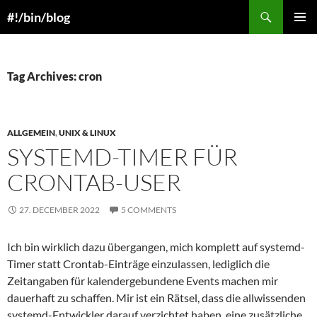
Skip
Search
#!/bin/blog
to
PRIMAR
content
MENU
Tag Archives: cron
ALLGEMEIN
,
UNIX & LINUX
SYSTEMD-TIMER FÜR
CRONTAB-USER
27. DECEMBER 2022
5 COMMENTS
Ich bin wirklich dazu übergangen, mich komplett auf systemd-
Timer statt Crontab-Einträge einzulassen, lediglich die
Zeitangaben für kalendergebundene Events machen mir
dauerhaft zu schaffen. Mir ist ein Rätsel, dass die allwissenden
systemd-Entwickler darauf verzichtet haben, eine zusätzliche