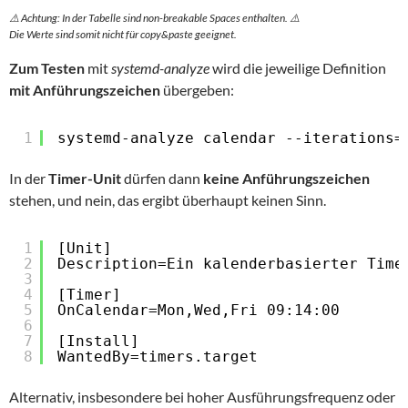
⚠️ Achtung: In der Tabelle sind non-breakable Spaces enthalten. ⚠️
Die Werte sind somit nicht für copy&paste geeignet.
Zum Testen
mit
systemd-analyze
wird die jeweilige Definition
mit Anführungszeichen
übergeben:
1
systemd-analyze calendar --iterations=
In der
Timer-Unit
dürfen dann
keine Anführungszeichen
stehen, und nein, das ergibt überhaupt keinen Sinn.
1
[Unit]
2
Description=Ein kalenderbasierter Time
3
4
[Timer]
5
OnCalendar=Mon,Wed,Fri 09:14:00
6
7
[Install]
8
WantedBy=timers.target
Alternativ, insbesondere bei hoher Ausführungsfrequenz oder