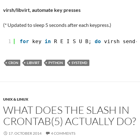
virsh/libvirt, automate key presses
(* Updated to sleep 5 seconds after each keypress.)
1
for
key 
in
R E I S U B; 
do
virsh send-
CRON
LIBVIRT
PYTHON
SYSTEMD
UNIX & LINUX
WHAT DOES THE SLASH IN
CRONTAB(5) ACTUALLY DO?
17. OCTOBER 2014
4 COMMENTS