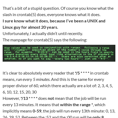
That’s a bit of a stupid question. Of course you know what the
slash in crontab(5) does, everyone knows what it does.
I sure know what it does, because I’ve been a UNIX and
Linux guy for almost 20 years.
Unfortunately, I actually didn’t until recently.
The manpage for crontab(5) says the following:
It’s clear to absolutely every reader that
*/5 * * * *
in crontab
means,
run every 5 minutes
. And this is the same for every
proper divisor of 60, which there actually are a lot of: 2, 3, 4, 5,
6, 10, 12, 15, 20, 30
However,
*/13 * * * *
does
not
mean that the job will be run
every 13 minutes. It means that
within the range *
, which
implicitly means
0-59
, the job will run every 13th minute: 0, 13,
26, 39, 52. Between the :52 and the :00 run will be
only 8