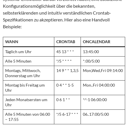
Konfigurationsmöglichkeit über die bekannten,
selbsterklärenden und intuitiv verständlichen Crontab-
Spezifikationen zu akzeptieren. Hier also eine Handvoll
Beispiele:
WANN
CRONTAB
ONCALENDAR
Täglich um Uhr
45 13 * * *
13:45:00
Alle 5 Minuten
*/5 * * * *
*:00/5:00
Montags, Mittwoch,
14 9 * * 1,3,5
Mon,Wed,Fri 09:14:00
Donnerstag um Uhr
Montag bis Freitag um
0 4 * * 1-5
Mon..Fri 04:00:00
Uhr
Jeden Monatsersten um
0 6 1 * *
*-*
-1 06:00:00
Uhr
Alle 5 Minuten von 06:00
*/5 6-17 * * *
06..17:00/5:00
– 17:55