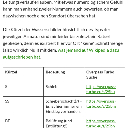
Leitungsverlauf erlauben. Mit etwas numerologischem Gefühl
kann man anhand zweier Nummern auch bewerten, ob man
dazwischen noch einen Standort übersehen hat.
Die Kürzel der Wasserschilder hinsichtlich des Typs der
jeweiligen Armatur sind mir leider bis zuletzt ein Rätsel
geblieben, denn es existiert hier vor Ort *keine* Schnittmenge
(also wirklich Null) mit dem,
was jemand auf Wikipedia dazu
aufgeschrieben hat
.
Kürzel
Bedeutung
Overpass Turbo
Suche
S
Schieber
https://overpass-
turbo.eu/s/25bu
SS
Schieberschacht(?) –
https://overpass-
Es ist hier immer ein
turbo.eu/s/25bm
Einstieg vorhanden.
BE
Belüftung (und
https://overpass-
Entlüftung?)
turbo.eu/s/25bn