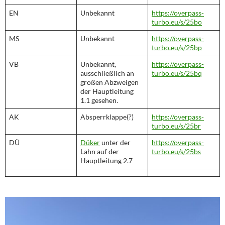
EN
Unbekannt
https://overpass-
turbo.eu/s/25bo
MS
Unbekannt
https://overpass-
turbo.eu/s/25bp
VB
Unbekannt,
https://overpass-
ausschließlich an
turbo.eu/s/25bq
großen Abzweigen
der Hauptleitung
1.1 gesehen.
AK
Absperrklappe(?)
https://overpass-
turbo.eu/s/25br
DÜ
Düker
unter der
https://overpass-
Lahn auf der
turbo.eu/s/25bs
Hauptleitung 2.7