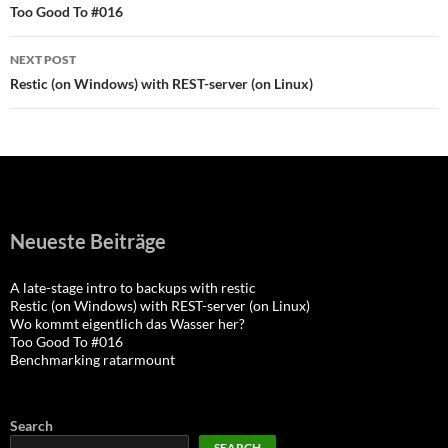
navigation
Too Good To #016
NEXT POST
Restic (on Windows) with REST-server (on Linux)
Neueste Beiträge
A late-stage intro to backups with restic
Restic (on Windows) with REST-server (on Linux)
Wo kommt eigentlich das Wasser her?
Too Good To #016
Benchmarking ratarmount
Search
SEARCH