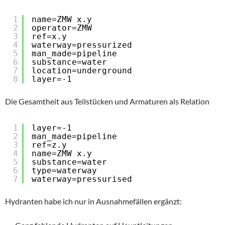
1
name=ZMW x.y
2
operator=ZMW
3
ref=x.y
4
waterway=pressurized
5
man_made=pipeline
6
substance=water
7
location=underground
8
layer=-1
Die Gesamtheit aus Teilstücken und Armaturen als Relation
1
layer=-1
2
man_made=pipeline
3
ref=z.y
4
name=ZMW x.y
5
substance=water
6
type=waterway
7
waterway=pressurised
Hydranten habe ich nur in Ausnahmefällen ergänzt: