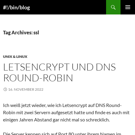
Skip
Search
#!/bin/blog
to
PRIMAR
content
MENU
Tag Archives: ssl
UNIX & LINUX
LETSENCRYPT UND DNS
ROUND-ROBIN
16. NOVEMBER 2022
Ich weiß jetzt wieder, wie ich Letsencrypt auf DNS Round-
Robin mit zwei Servern aufgesetzt hatte und finde es auch mit
einigen Jahren Abstand gar nicht mal so schrecklich.
Die Server kennen sich auf Port 80 unter ihrem Namen im