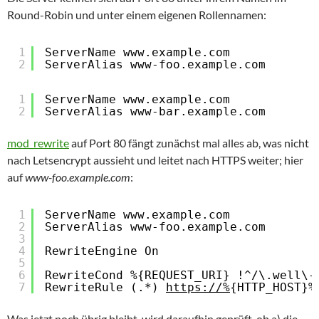
Round-Robin und unter einem eigenen Rollennamen:
1
ServerName www.example.com
2
ServerAlias www-foo.example.com
1
ServerName www.example.com
2
ServerAlias www-bar.example.com
mod_rewrite
auf Port 80 fängt zunächst mal alles ab, was nicht
nach Letsencrypt aussieht und leitet nach HTTPS weiter; hier
auf
www-foo.example.com
:
1
ServerName www.example.com
2
ServerAlias www-foo.example.com
3
4
RewriteEngine On
5
6
RewriteCond %{REQUEST_URI} !^/\.well\-
7
RewriteRule (.*) 
https://%
{HTTP_HOST}%
Was jetzt noch übrig bleibt, wird daraufhin geprüft, ob a) die