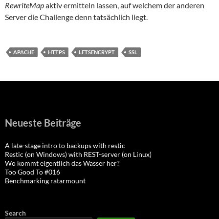
RewriteMap
aktiv ermitteln lassen, auf welchem der anderen
Server die Challenge denn tatsächlich liegt.
APACHE
HTTPS
LETSENCRYPT
SSL
Neueste Beiträge
A late-stage intro to backups with restic
Restic (on Windows) with REST-server (on Linux)
Wo kommt eigentlich das Wasser her?
Too Good To #016
Benchmarking ratarmount
Search