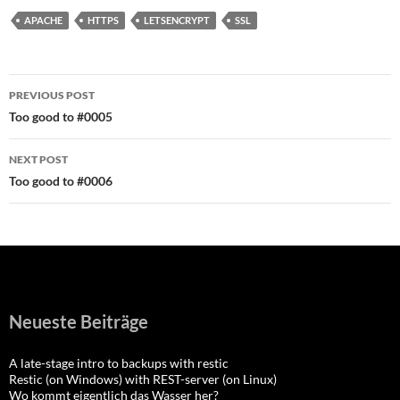
APACHE
HTTPS
LETSENCRYPT
SSL
Post
PREVIOUS POST
navigation
Too good to #0005
NEXT POST
Too good to #0006
Neueste Beiträge
A late-stage intro to backups with restic
Restic (on Windows) with REST-server (on Linux)
Wo kommt eigentlich das Wasser her?