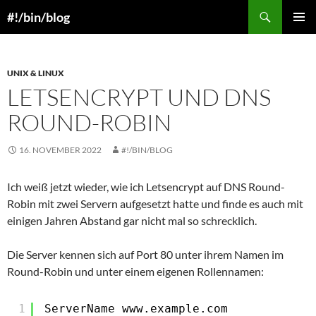
Skip
Search
#!/bin/blog
to
PRIMAR
content
MENU
UNIX & LINUX
LETSENCRYPT UND DNS
ROUND-ROBIN
16. NOVEMBER 2022
#!/BIN/BLOG
Ich weiß jetzt wieder, wie ich Letsencrypt auf DNS Round-
Robin mit zwei Servern aufgesetzt hatte und finde es auch mit
einigen Jahren Abstand gar nicht mal so schrecklich.
Die Server kennen sich auf Port 80 unter ihrem Namen im
Round-Robin und unter einem eigenen Rollennamen:
1
ServerName www.example.com