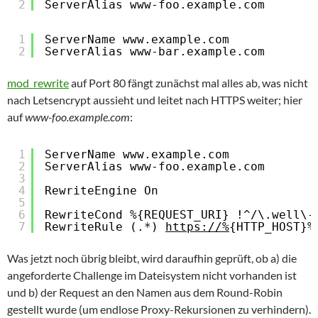
2
ServerAlias www-foo.example.com
1
ServerName www.example.com
2
ServerAlias www-bar.example.com
mod_rewrite
auf Port 80 fängt zunächst mal alles ab, was nicht
nach Letsencrypt aussieht und leitet nach HTTPS weiter; hier
auf
www-foo.example.com
:
1
ServerName www.example.com
2
ServerAlias www-foo.example.com
3
4
RewriteEngine On
5
6
RewriteCond %{REQUEST_URI} !^/\.well\-
7
RewriteRule (.*) 
https://%
{HTTP_HOST}%
Was jetzt noch übrig bleibt, wird daraufhin geprüft, ob a) die
angeforderte Challenge im Dateisystem nicht vorhanden ist
und b) der Request an den Namen aus dem Round-Robin
gestellt wurde (um endlose Proxy-Rekursionen zu verhindern).