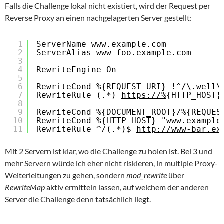
Falls die Challenge lokal nicht existiert, wird der Request per
Reverse Proxy an einen nachgelagerten Server gestellt:
1
ServerName www.example.com
2
ServerAlias www-foo.example.com
3
4
RewriteEngine On
5
6
RewriteCond %{REQUEST_URI} !^/\.well\
7
RewriteRule (.*) 
https://%
{HTTP_HOST}
8
9
RewriteCond %{DOCUMENT_ROOT}/%{REQUES
10
RewriteCond %{HTTP_HOST} "www.example
11
RewriteRule ^/(.*)$ 
http://www-bar.ex
Mit 2 Servern ist klar, wo die Challenge zu holen ist. Bei 3 und
mehr Servern würde ich eher nicht riskieren, in multiple Proxy-
Weiterleitungen zu gehen, sondern
mod_rewrite
über
RewriteMap
aktiv ermitteln lassen, auf welchem der anderen
Server die Challenge denn tatsächlich liegt.