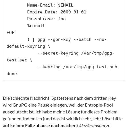
        Name-Email: $EMAIL

        Expire-Date: 2009-01-01

        Passphrase: foo

        %commit

EOF

        ) | gpg --gen-key --batch --no-
default-keyring \

            --secret-keyring /var/tmp/gpg-
test.sec \

            --keyring /var/tmp/gpg-test.pub

Die schlechte Nachricht: Spätestens nach dem dritten Key
wird GnuPG eine Pause einlegen, weil der Entropie-Pool
ausgelutscht ist. Ich habe meine Lösung für dieses Problem
gefunden, indem ich (und das ist wirklich sehr, sehr böse, bitte
auf keinen Fall zuhause nachmachen
)
/dev/urandom
zu