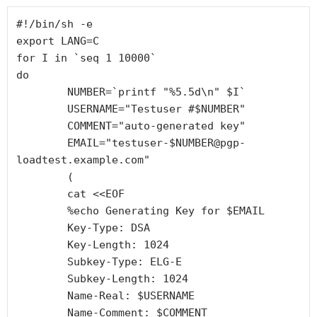
#!/bin/sh -e

export LANG=C

for I in `seq 1 10000`

do

        NUMBER=`printf "%5.5d\n" $I`

        USERNAME="Testuser #$NUMBER"

        COMMENT="auto-generated key"

        EMAIL="testuser-$NUMBER@pgp-
loadtest.example.com"

        (

        cat <<EOF

        %echo Generating Key for $EMAIL

        Key-Type: DSA

        Key-Length: 1024

        Subkey-Type: ELG-E

        Subkey-Length: 1024

        Name-Real: $USERNAME

        Name-Comment: $COMMENT
