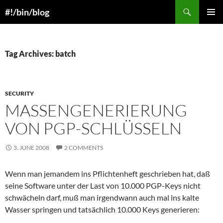
Skip
Search
#!/bin/blog
to
PRIMAR
content
MENU
Tag Archives: batch
SECURITY
MASSENGENERIERUNG
VON PGP-SCHLÜSSELN
3. JUNE 2008
2 COMMENTS
Wenn man jemandem ins Pflichtenheft geschrieben hat, daß
seine Software unter der Last von 10.000 PGP-Keys nicht
schwächeln darf, muß man irgendwann auch mal ins kalte
Wasser springen und tatsächlich 10.000 Keys generieren: