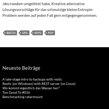
/dev/random
umgelötet habe. Kreative alternative
Lösungsvorschläge für das schmutzige kleine Entropie-
Problem werden auf jeden Fall gern entgegengenommen.
BATCH
GPG
KEYS
PGP
Neueste Beiträge
A late-stage intro to backups with restic
Restic (on Windows) with REST-server (on Linux)
Wo kommt eigentlich das Wasser her?
Too Good To #016
Benchmarking ratarmount