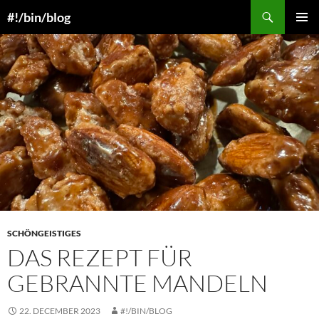
Skip
Search
#!/bin/blog
to
PRIMAR
content
MENU
SCHÖNGEISTIGES
DAS REZEPT FÜR
GEBRANNTE MANDELN
22. DECEMBER 2023
#!/BIN/BLOG