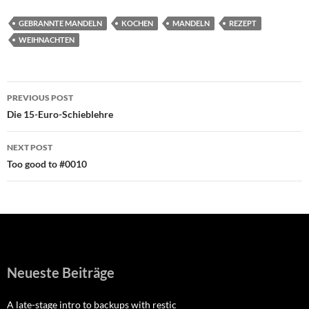
GEBRANNTE MANDELN
KOCHEN
MANDELN
REZEPT
WEIHNACHTEN
Post
PREVIOUS POST
navigation
Die 15-Euro-Schieblehre
NEXT POST
Too good to #0010
Neueste Beiträge
A late-stage intro to backups with restic